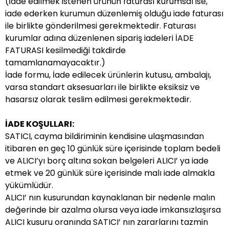
(İade edilmek istenen ürünün faturası kurumsal ise,
iade ederken kurumun düzenlemiş olduğu iade faturası
ile birlikte gönderilmesi gerekmektedir. Faturası
kurumlar adına düzenlenen sipariş iadeleri İADE
FATURASI kesilmediği takdirde
tamamlanamayacaktır.)
İade formu, İade edilecek ürünlerin kutusu, ambalajı,
varsa standart aksesuarları ile birlikte eksiksiz ve
hasarsız olarak teslim edilmesi gerekmektedir.
İADE KOŞULLARI:
SATICI, cayma bildiriminin kendisine ulaşmasından
itibaren en geç 10 günlük süre içerisinde toplam bedeli
ve ALICI’yı borç altına sokan belgeleri ALICI’ ya iade
etmek ve 20 günlük süre içerisinde malı iade almakla
yükümlüdür.
ALICI’ nın kusurundan kaynaklanan bir nedenle malın
değerinde bir azalma olursa veya iade imkansızlaşırsa
ALICI kusuru oranında SATICI’ nın zararlarını tazmin