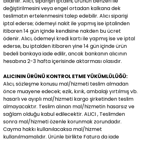
bildirilir. Alıcı, siparişin iptalini, ürünün benzeri ile
değiştirilmesini veya engel ortadan kalkana dek
teslimatın ertelenmesini talep edebilir. Alıcı siparişi
iptal ederse; ödemeyi nakit ile yapmış ise iptalinden
itibaren 14 gün içinde kendisine nakden bu ücret
ödenir. Alıcı, ödemeyi kredi kartı ile yapmış ise ve iptal
ederse, bu iptalden itibaren yine 14 gün içinde ürün
bedeli bankaya iade edilir, ancak bankanın alıcının
hesabına 2-3 hafta içerisinde aktarması olasıdır.
ALICININ ÜRÜNÜ KONTROL ETME YÜKÜMLÜLÜĞÜ:
Alıcı, sözleşme konusu mal/hizmeti teslim almadan
önce muayene edecek; ezik, kırık, ambalajı yırtılmış vb.
hasarlı ve ayıplı mal/hizmeti kargo şirketinden teslim
almayacaktır. Teslim alınan mal/hizmetin hasarsız ve
sağlam olduğu kabul edilecektir. ALICI , Teslimden
sonra mal/hizmeti özenle korunmak zorundadır.
Cayma hakkı kullanılacaksa mal/hizmet
kullanılmamalıdır. Ürünle birlikte Fatura da iade