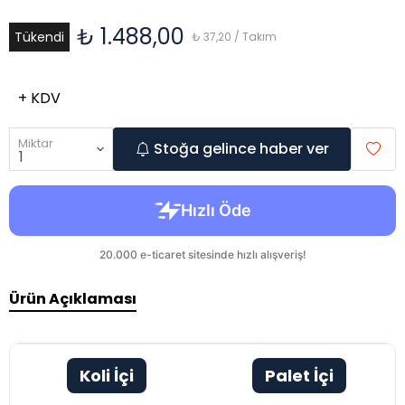
₺ 1.488,00
Tükendi
₺ 37,20 / Takım
+ KDV
Miktar
Stoğa gelince haber ver
Ürün Açıklaması
Koli İçi
Palet İçi