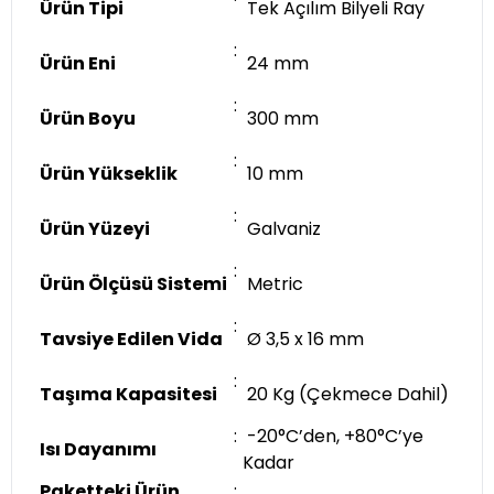
Ürün Tipi
Tek Açılım Bilyeli Ray
:
Ürün Eni
24 mm
:
Ürün Boyu
300 mm
:
Ürün Yükseklik
10 mm
:
Ürün Yüzeyi
Galvaniz
:
Ürün Ölçüsü Sistemi
Metric
:
Tavsiye Edilen Vida
Ø 3,5 x 16 mm
:
Taşıma Kapasitesi
20 Kg (Çekmece Dahil)
:
-20°C’den, +80°C’ye
Isı Dayanımı
Kadar
Paketteki Ürün
: