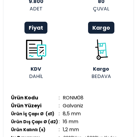
9.800
80
ADET
ÇUVAL
Fiyat
Kargo
KDV
Kargo
DAHİL
BEDAVA
Ürün Kodu
:
RONM08
Ürün Yüzeyi
:
Galvaniz
:
8,5 mm
Ürün İç Çapı Ø (d1)
:
16 mm
Ürün Dış Çapı Ø (d2)
:
1,2 mm
Ürün Kalınlı (s)