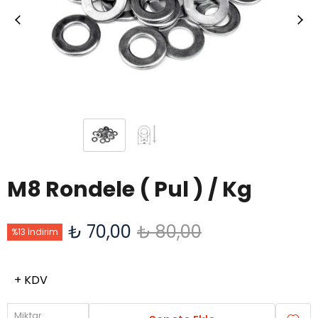
M8 Rondele ( Pul ) / Kg
₺ 70,00
₺ 80,00
%13 İndirim
+ KDV
Miktar