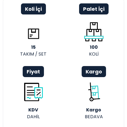
Koli İçi
Palet İçi
15
100
TAKIM / SET
KOLİ
Fiyat
Kargo
KDV
Kargo
DAHİL
BEDAVA