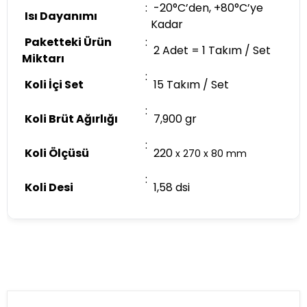
:
-20°C’den, +80°C’ye
Isı Dayanımı
Kadar
Paketteki Ürün
:
2 Adet = 1 Takım / Set
Miktarı
:
Koli İçi Set
15 Takım / Set
:
Koli Brüt Ağırlığı
7,900 gr
:
Koli Ölçüsü
220
x 270 x 80 mm
:
Koli Desi
1,58 dsi